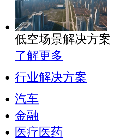
低空场景解决方案
了解更多
行业解决方案
汽车
金融
医疗医药