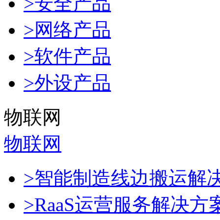
>安全产品
>网络产品
>软件产品
>外设产品
物联网
物联网
>智能制造线边搬运解
>RaaS运营服务解决方