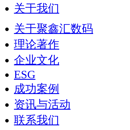
关于我们
关于聚鑫汇数码
理论著作
企业文化
ESG
成功案例
资讯与活动
联系我们