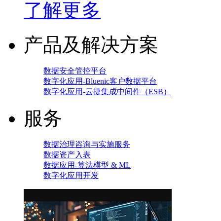
了解更多
产品及解决方案
数据安全管控平台
数字化应用-Bluenic客户数据平台
数字化应用-云捷集成中间件（ESB）
服务
数据治理咨询与实施服务
数据资产入表
数据应用-算法模型 & ML
数字化应用开发