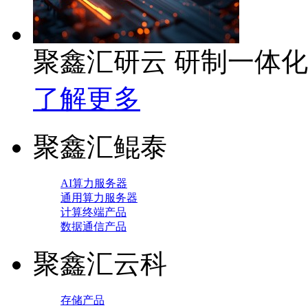
聚鑫汇研云 研制一体
了解更多
聚鑫汇鲲泰
AI算力服务器
通用算力服务器
计算终端产品
数据通信产品
聚鑫汇云科
存储产品