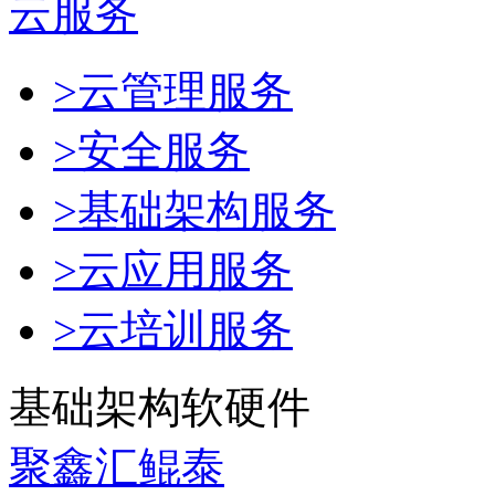
云服务
>云管理服务
>安全服务
>基础架构服务
>云应用服务
>云培训服务
基础架构软硬件
聚鑫汇鲲泰