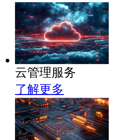
云管理服务
了解更多