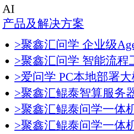
AI
产品及解决方案
>聚鑫汇问学 企业级Age
>聚鑫汇问学 智能流程
>爱问学 PC本地部署
>聚鑫汇鲲泰智算服务
>聚鑫汇鲲泰问学一体
>聚鑫汇鲲泰问学一体机De