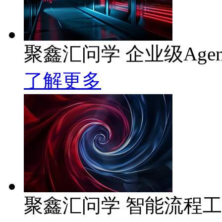
聚鑫汇问学 企业级Age
了解更多
聚鑫汇问学 智能流程