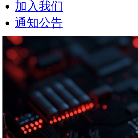
加入我们
通知公告