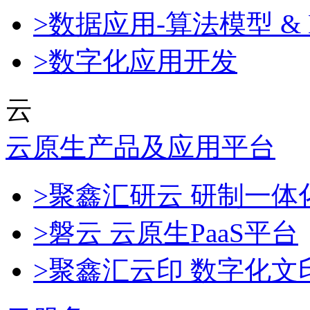
>数据应用-算法模型 & 
>数字化应用开发
云
云原生产品及应用平台
>聚鑫汇研云 研制一
>磐云 云原生PaaS平台
>聚鑫汇云印 数字化文